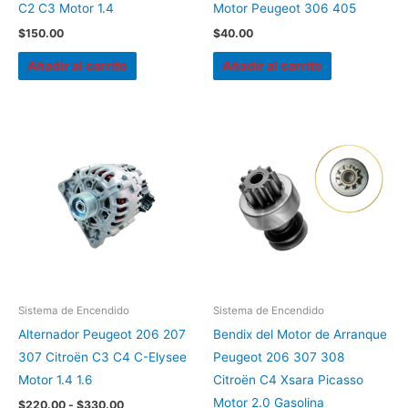
C2 C3 Motor 1.4
Motor Peugeot 306 405
$
150.00
$
40.00
Añadir al carrito
Añadir al carrito
Rango
Este
de
producto
precios:
desde
tiene
$220.00
múltiples
hasta
$330.00
variantes.
Las
opciones
se
pueden
Sistema de Encendido
Sistema de Encendido
elegir
Alternador Peugeot 206 207
Bendix del Motor de Arranque
en
307 Citroën C3 C4 C-Elysee
Peugeot 206 307 308
la
Motor 1.4 1.6
Citroën C4 Xsara Picasso
página
Motor 2.0 Gasolina
$
220.00
-
$
330.00