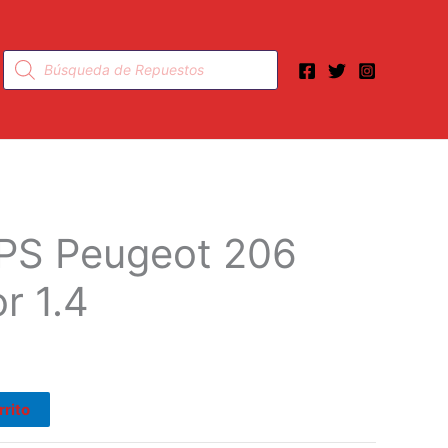
Búsqueda
de
productos
PS Peugeot 206
r 1.4
rrito