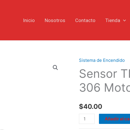
Inicio
Nosotros
Contacto
Tienda
Sistema de Encendido
Sensor
Sensor T
TPS
Peugeot
306 Moto
206
306
Motor
$
40.00
1.4
cantidad
Añadir al ca