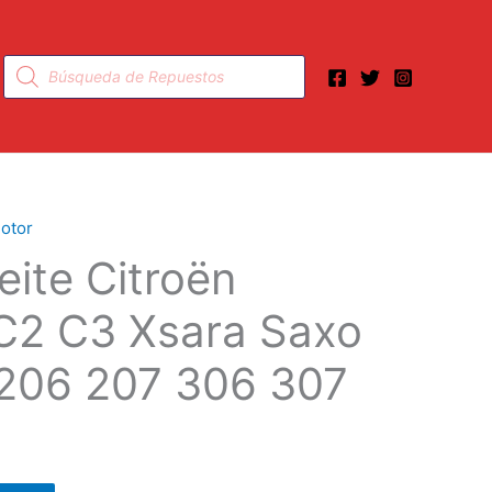
Búsqueda
de
productos
Motor
ceite Citroën
 C2 C3 Xsara Saxo
206 207 306 307