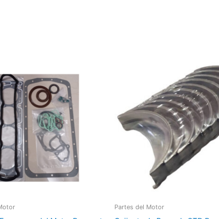
Rango
de
precios:
desde
$30.00
hasta
$56.00
Motor
Partes del Motor