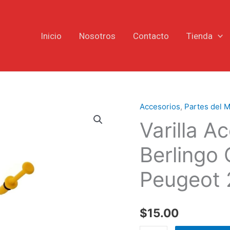
Inicio
Nosotros
Contacto
Tienda
Accesorios
,
Partes del 
Varilla
Varilla A
Aceite
Citroën
Berlingo
Berlingo
C2
Peugeot 
C3
Xsara
Saxo
$
15.00
Peugeot