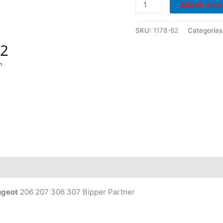
206
Añadir al ca
207
306
SKU:
1178-82
Categorías
307
cantidad
ugeot
206 207 306 307 Bipper Partner