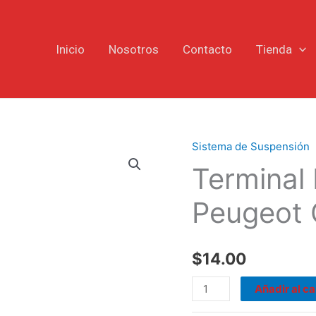
Inicio
Nosotros
Contacto
Tienda
Sistema de Suspensión
Terminal
Terminal
Dirección
RH
Peugeot 
Peugeot
Citroën
cantidad
$
14.00
Añadir al ca