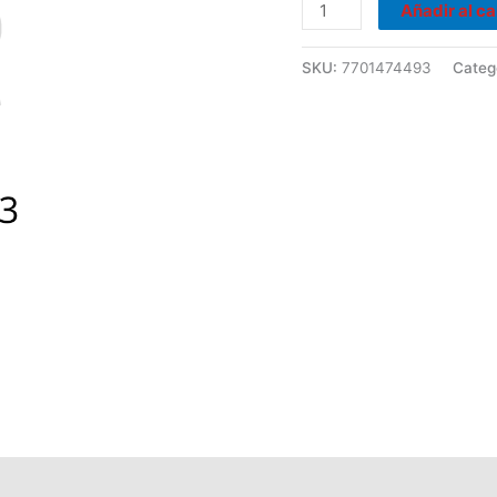
cantidad
Añadir al ca
SKU:
7701474493
Categ