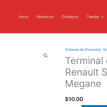
Inicio
Nosotros
Contacto
Tienda
Sistema de Dirección
,
Si
Terminal
Terminal 
de
Dirección
Renault 
LH
Renault
Megane
Symbol
Clío
Twingo
$
10.00
Megane