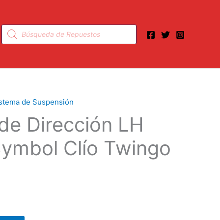
Búsqueda
de
productos
stema de Suspensión
de Dirección LH
Symbol Clío Twingo