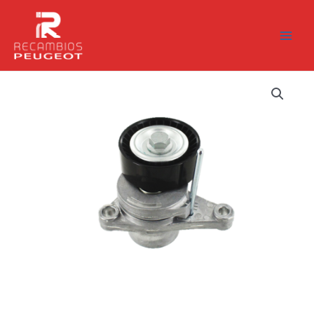
Ir
al
contenido
Rodillo
Tensor
Peugeot
207
307
301
1.4
1.6
Gasolina
cantidad