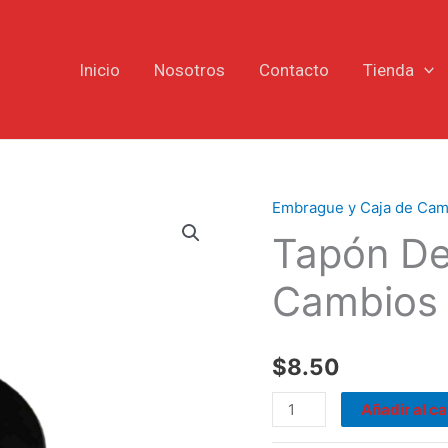
Inicio
Nosotros
Contacto
Tienda
Embrague y Caja de Cam
Tapón
Tapón De
Desfogue
Caja
Cambios 
de
Cambios
Peugeot
$
8.50
Citroën
cantidad
Añadir al ca