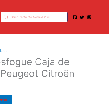
Búsqueda
de
productos
bios
sfogue Caja de
Peugeot Citroën
rrito