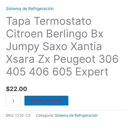
605
Sistema de Refrigeración
Expert
Tapa Termostato
cantidad
Citroen Berlingo Bx
Jumpy Saxo Xantia
Xsara Zx Peugeot 306
405 406 605 Expert
$
22.00
Añadir al carrito
SKU:
1336-C9
Categoría:
Sistema de Refrigeración