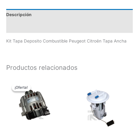
Descripción
Valoraciones (0)
Kit Tapa Deposito Combustible Peugeot Citroën Tapa Ancha
Productos relacionados
El
El
precio
precio
¡Oferta!
¡Oferta!
original
actual
era:
es:
$460.00.
$350.00.