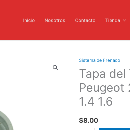
Inicio
Nosotros
Contacto
Tienda
Sistema de Frenado
Tapa
Tapa del
del
Tambor
Peugeot 
Posterior
Peugeot
1.4 1.6
206
207
306
$
8.00
Motor