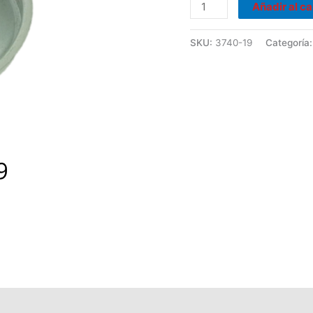
1.4
Añadir al ca
1.6
cantidad
SKU:
3740-19
Categoría