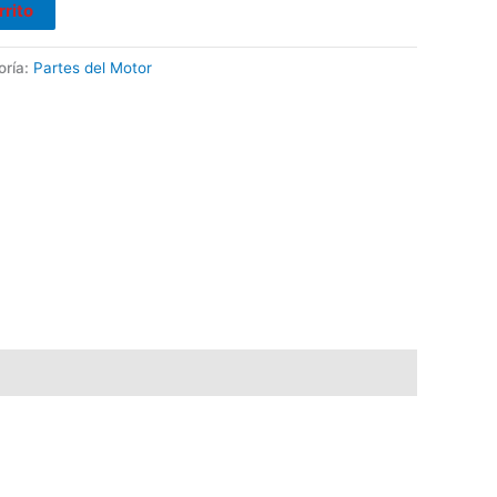
rrito
oría:
Partes del Motor