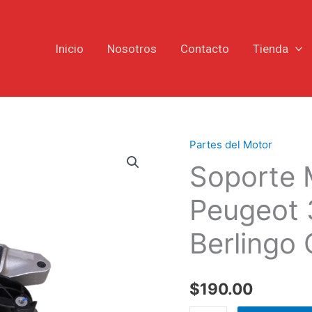
Inicio
Nosotros
Contacto
Tienda
Partes del Motor
Soporte
Soporte 
Motor
Derecho
Peugeot 
Peugeot
308
Berlingo
3008
Citroën
Berlingo
$
190.00
C5