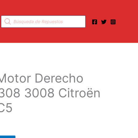
Búsqueda
de
productos
Motor Derecho
308 3008 Citroën
 C5