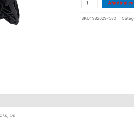
cantidad
Añadir al ca
SKU:
9820297580
Categ
oss, Ds