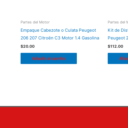
Partes del Motor
Partes del 
Empaque Cabezote o Culata Peugeot
Kit de Di
206 207 Citroën C3 Motor 1.4 Gasolina
Peugeot 2
$
20.00
$
112.00
Añadir al carrito
Añad