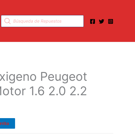
Búsqueda
de
productos
xigeno Peugeot
otor 1.6 2.0 2.2
rrito