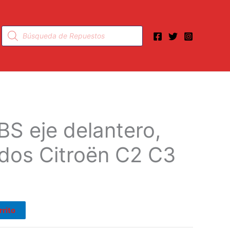
Búsqueda
de
productos
BS eje delantero,
dos Citroën C2 C3
rrito