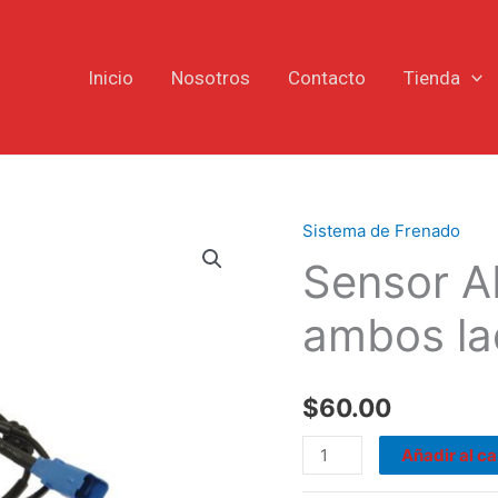
Inicio
Nosotros
Contacto
Tienda
Sistema de Frenado
Sensor
Sensor A
ABS
eje
ambos la
delantero,
ambos
lados
$
60.00
Citroën
C2
Añadir al ca
C3