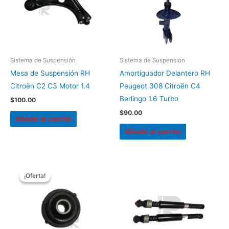
Sistema de Suspensión
Sistema de Suspensión
Mesa de Suspensión RH
Amortiguador Delantero RH
Citroën C2 C3 Motor 1.4
Peugeot 308 Citroën C4
Berlingo 1.6 Turbo
$
100.00
$
90.00
Añadir al carrito
Añadir al carrito
El
El
precio
precio
¡Oferta!
¡Oferta!
original
actual
era:
es:
$16.50.
$13.50.