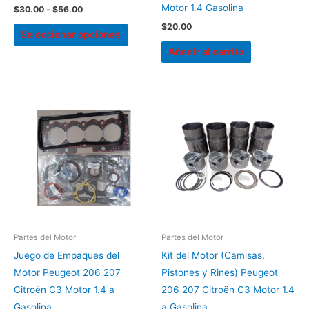
la
Motor 1.4 Gasolina
$
30.00
-
$
56.00
página
$
20.00
Seleccionar opciones
de
Añadir al carrito
producto
Partes del Motor
Partes del Motor
Juego de Empaques del
Kit del Motor (Camisas,
Motor Peugeot 206 207
Pistones y Rines) Peugeot
Citroën C3 Motor 1.4 a
206 207 Citroën C3 Motor 1.4
Gasolina
a Gasolina