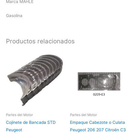
Marca MAHLE
Gasolina
Productos relacionados
Rango
Este
de
producto
precios:
desde
tiene
$30.00
múltiples
hasta
$56.00
variantes.
Las
opciones
se
pueden
Partes del Motor
Partes del Motor
elegir
Cojinete de Bancada STD
Empaque Cabezote o Culata
en
Peugeot
Peugeot 206 207 Citroën C3