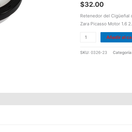
C4
$
32.00
X
Retenedor del Cigüeñal 
Zara
Zara Picasso Motor 1.6 2
Picasso
Motor
Añadir al ca
1.6
2.0
SKU:
0326-23
Categoría
Diesel
cantidad