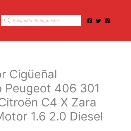
Búsqueda
de
productos
r Cigüeñal
o Peugeot 406 301
Citroën C4 X Zara
otor 1.6 2.0 Diesel