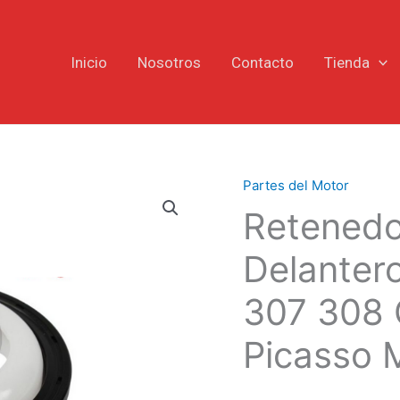
Inicio
Nosotros
Contacto
Tienda
Partes del Motor
Retenedor
Retenedo
Cigüeñal
Delantero
Delanter
Peugeot
406
307 308 
301
307
Picasso M
308
Citroën