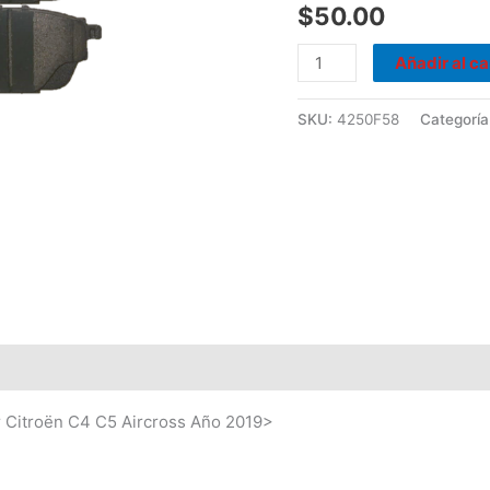
C5
$
50.00
Aircross
Añadir al ca
Año
2019>
SKU:
4250F58
Categoría
cantidad
r Citroën C4 C5 Aircross Año 2019>