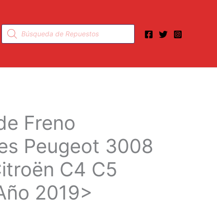
Búsqueda
de
productos
 de Freno
res Peugeot 3008
Citroën C4 C5
 Año 2019>