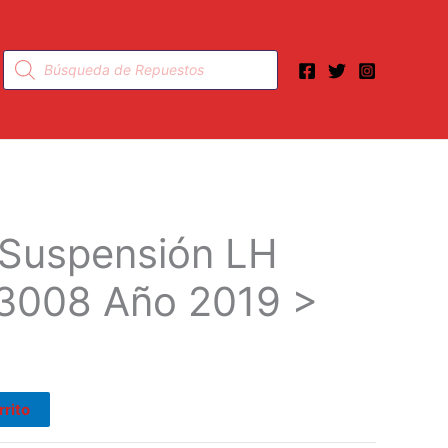
Búsqueda
de
productos
Suspensión LH
3008 Año 2019 >
rrito