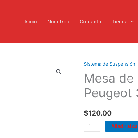
Inicio
Nosotros
Contacto
Tienda
Sistema de Suspensión
Mesa
Mesa de 
de
Suspensión
Peugeot 
LH
Peugeot
3008
$
120.00
Año
2019
Añadir al ca
>