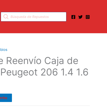
Búsqueda
de
productos
bios
 Reenvío Caja de
recio
Peugeot 206 1.4 1.6
ctual
:
41.00.
rrito