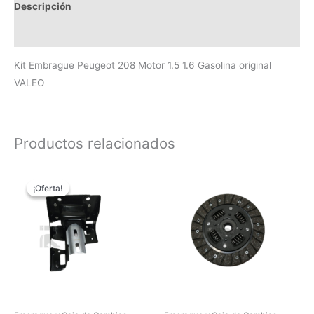
Descripción
Valoraciones (0)
Kit Embrague Peugeot 208 Motor 1.5 1.6 Gasolina original
VALEO
Productos relacionados
El
El
precio
precio
¡Oferta!
¡Oferta!
original
actual
era:
es:
$90.00.
$84.00.