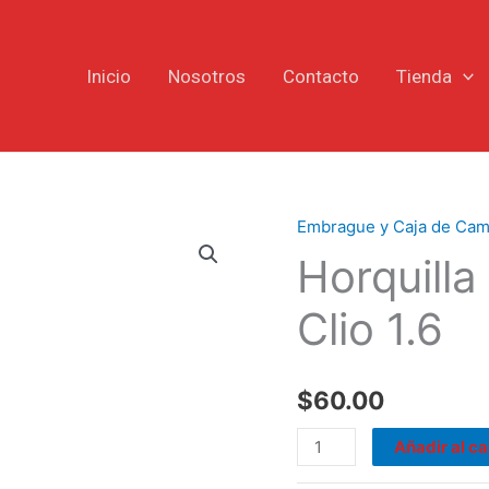
Inicio
Nosotros
Contacto
Tienda
Embrague y Caja de Cam
Horquilla
Horquill
Embrague
Renault
Clio 1.6
Clio
1.6
cantidad
$
60.00
Añadir al ca