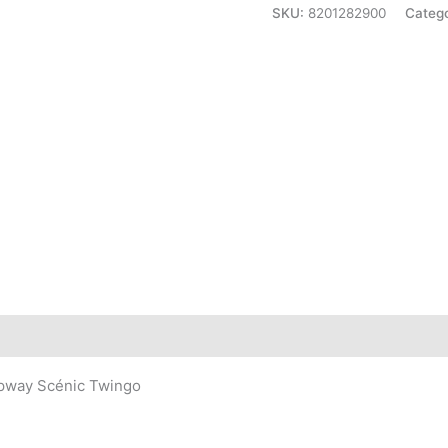
SKU:
8201282900
Catego
pway Scénic Twingo