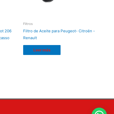
Filtros
eot 206
Filtro de Aceite para Peugeot- Citroën -
casso
Renault
Leer más