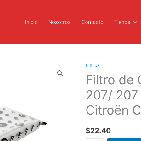
Inicio
Nosotros
Contacto
Tienda
Filtros
Filtro
Filtro de
de
Cabina
207/ 207
Peugeot
207/
Citroën 
207
CC/
207
$
22.40
SW/