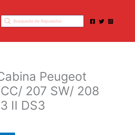
Búsqueda
de
productos
 Cabina Peugeot
 CC/ 207 SW/ 208
C3 II DS3