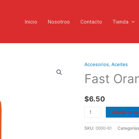
Inicio
Nosotros
Contacto
Tienda
Accesorios
,
Aceites
Fast
Fast Ora
Orange
Mutimarca
cantidad
$
6.50
Añadir al ca
SKU:
0000-61
Categoría