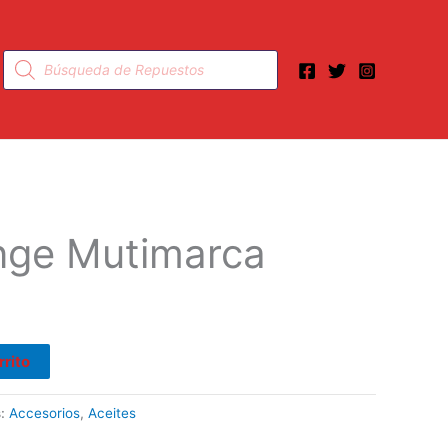
Búsqueda
de
productos
nge Mutimarca
rrito
s:
Accesorios
,
Aceites