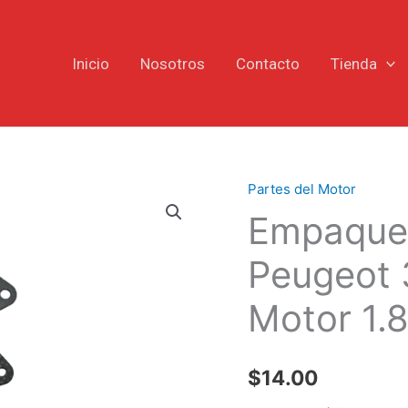
Inicio
Nosotros
Contacto
Tienda
Partes del Motor
Empaque
Empaque 
Múltiple
de
Peugeot 
Escape
Peugeot
Motor 1.8
306
405
605
$
14.00
ZX