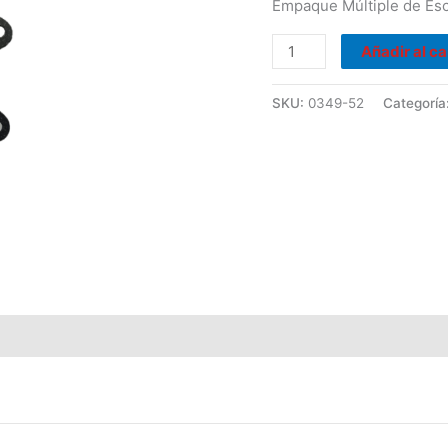
Empaque Múltiple de Esc
Motor
1.8
Añadir al ca
2.0
cantidad
SKU:
0349-52
Categoría