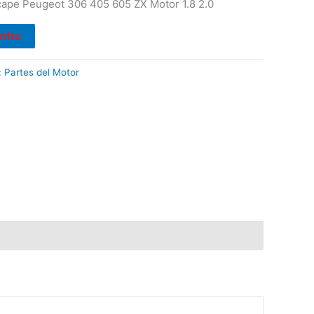
ape Peugeot 306 405 605 ZX Motor 1.8 2.0
rrito
:
Partes del Motor