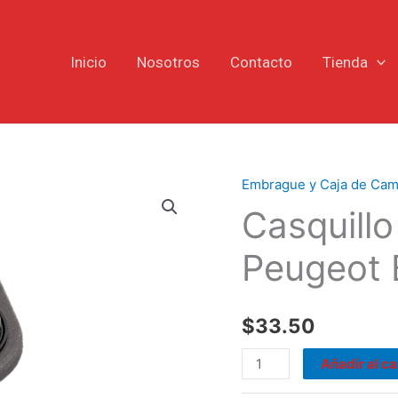
Inicio
Nosotros
Contacto
Tienda
Embrague y Caja de Cam
Casquillo
Casquill
Guía,
Embrague
Peugeot 
Peugeot
Boxer
2.2
$
33.50
cantidad
Añadir al ca