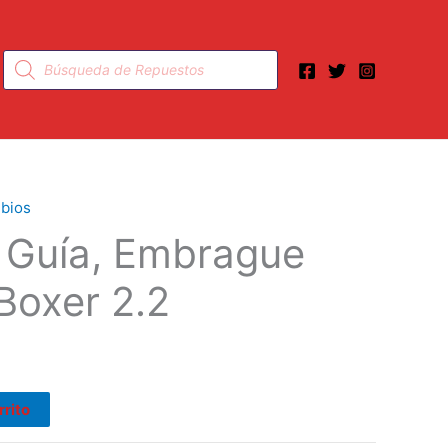
Búsqueda
de
productos
bios
o Guía, Embrague
Boxer 2.2
rrito