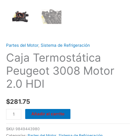
Partes del Motor
,
Sistema de Refrigeración
Caja Termostática
Peugeot 3008 Motor
2.0 HDI
$
281.75
Añadir al carrito
SKU:
9849443980
Categorías:
Partes del Motor
,
Sistema de Refrigeración