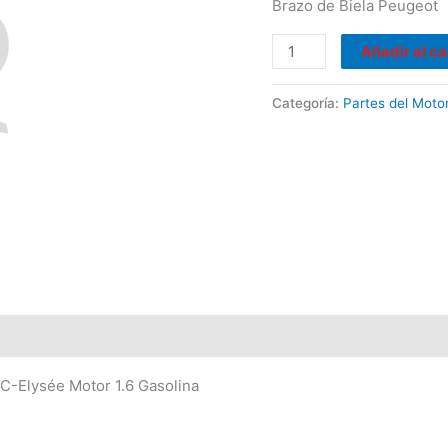
Brazo de Biela Peugeot
C4
C-
Añadir al ca
Elysée
Motor
Categoría:
Partes del Moto
1.6
Gasolina
cantidad
C-Elysée Motor 1.6 Gasolina