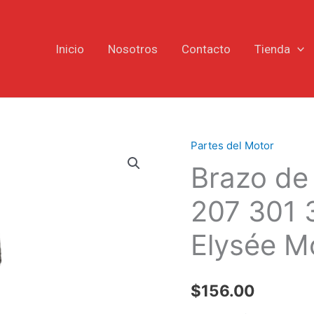
Inicio
Nosotros
Contacto
Tienda
Partes del Motor
Brazo
Brazo de
de
Biela
207 301 
Peugeot
206
Elysée Mo
207
301
307
$
156.00
Citroën