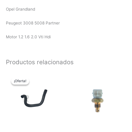
Opel Grandland
Peugeot 3008 5008 Partner
Motor 1.2 1.6 2.0 Vti Hdi
Productos relacionados
El
El
precio
precio
¡Oferta!
¡Oferta!
original
actual
era:
es:
$28.00.
$25.00.