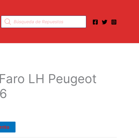
Búsqueda
de
productos
 Faro LH Peugeot
.6
rrito