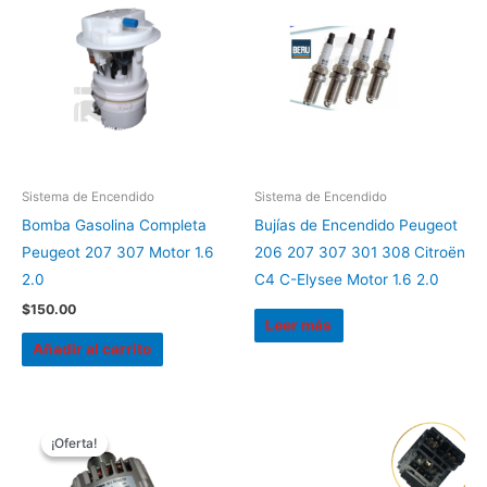
Sistema de Encendido
Sistema de Encendido
Bomba Gasolina Completa
Bujías de Encendido Peugeot
Peugeot 207 307 Motor 1.6
206 207 307 301 308 Citroën
2.0
C4 C-Elysee Motor 1.6 2.0
$
150.00
Leer más
Añadir al carrito
El
El
precio
precio
¡Oferta!
¡Oferta!
original
actual
era:
es: