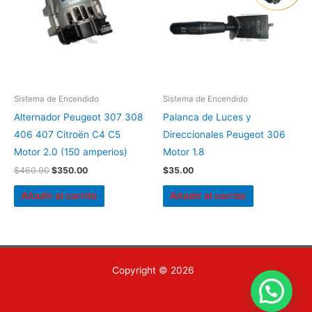
$460.00.
$350.00.
Sistema de Encendido
Sistema de Encendido
Alternador Peugeot 307 308
Palanca de Luces y
406 407 Citroën C4 C5
Direccionales Peugeot 306
Motor 2.0 (150 amperios)
Motor 1.8
$
460.00
$
350.00
$
35.00
Añadir al carrito
Añadir al carrito
Copyright © 2026