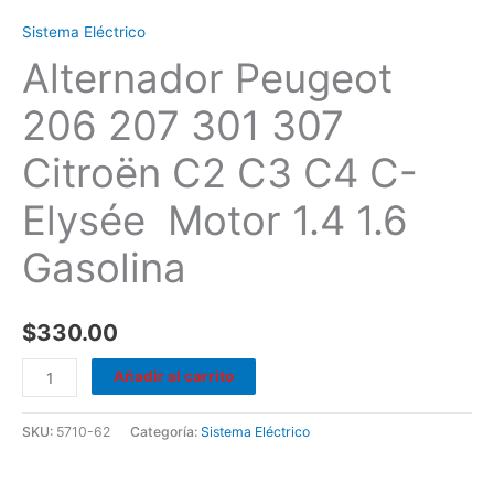
1.6
Sistema Eléctrico
Gasolina
Alternador Peugeot
cantidad
206 207 301 307
Citroën C2 C3 C4 C-
Elysée Motor 1.4 1.6
Gasolina
$
330.00
Añadir al carrito
SKU:
5710-62
Categoría:
Sistema Eléctrico